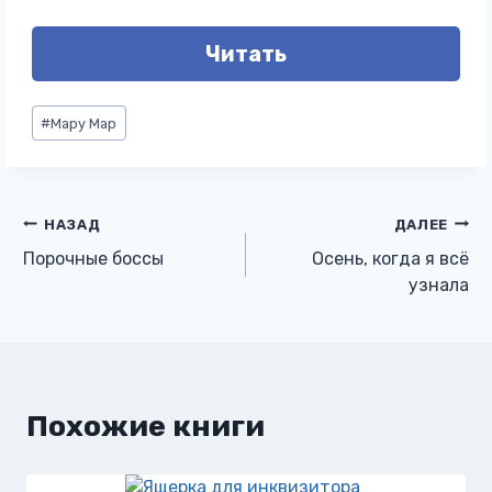
Читать
Метки
#
Мару Мар
записи:
Навигация
НАЗАД
ДАЛЕЕ
Порочные боссы
Осень, когда я всё
по
узнала
записям
Похожие книги