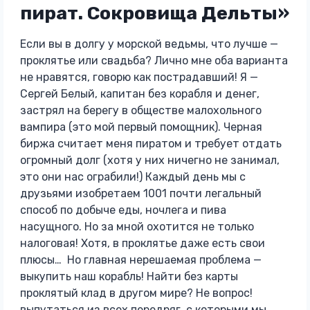
пират. Сокровища Дельты»
Если вы в долгу у морской ведьмы, что лучше —
проклятье или свадьба? Лично мне оба варианта
не нравятся, говорю как пострадавший! Я —
Сергей Белый, капитан без корабля и денег,
застрял на берегу в обществе малохольного
вампира (это мой первый помощник). Черная
биржа считает меня пиратом и требует отдать
огромный долг (хотя у них ничегно не занимал,
это они нас ограбили!) Каждый день мы с
друзьями изобретаем 1001 почти легальный
способ по добыче еды, ночлега и пива
насущного. Но за мной охотится не только
налоговая! Хотя, в проклятье даже есть свои
плюсы… Но главная нерешаемая проблема —
выкупить наш корабль! Найти без карты
проклятый клад в другом мире? Не вопрос!
выпутаться из всех передряг, с которыми мы