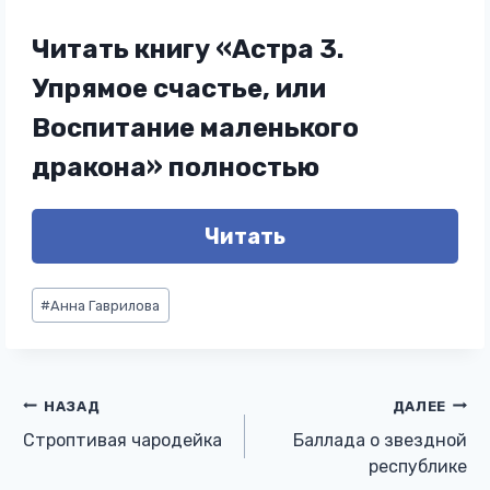
Читать книгу «Астра 3.
Упрямое счастье, или
Воспитание маленького
дракона» полностью
Читать
Метки
#
Анна Гаврилова
записи:
Навигация
НАЗАД
ДАЛЕЕ
Строптивая чародейка
Баллада о звездной
по
республике