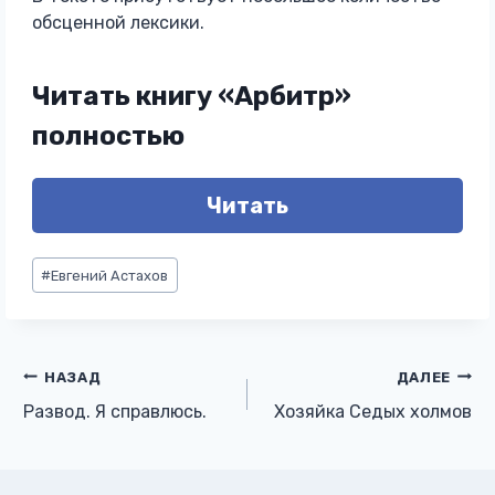
обсценной лексики.
Читать книгу «Арбитр»
полностью
Читать
Метки
#
Евгений Астахов
записи:
Навигация
НАЗАД
ДАЛЕЕ
Развод. Я справлюсь.
Хозяйка Седых холмов
по
записям