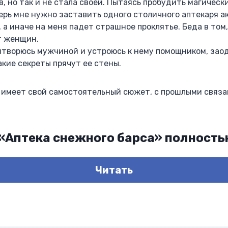
, но так и не стала своей. Пытаясь пробудить магически
ерь мне нужно заставить одного столичного аптекаря а
 а иначе на меня падет страшное проклятье. Беда в том
т женщин.
итворюсь мужчиной и устроюсь к нему помощником, заод
акие секреты прячут ее стены.
, имеет свой самостоятельный сюжет, с прошлыми связа
 «Аптека снежного барса» полность
Читать