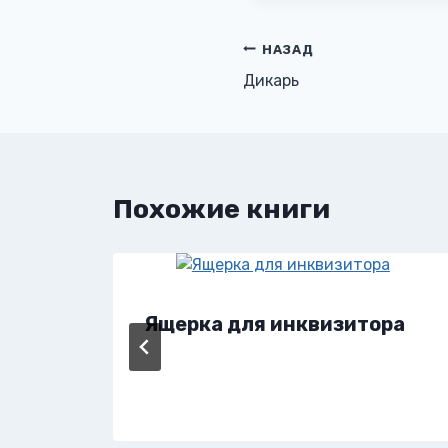
Навигация
НАЗАД
Дикарь
по
записям
Похожие книги
Ящерка для инквизитора