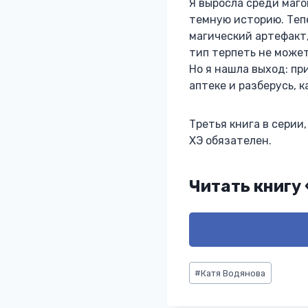
Я выросла среди магов
темную историю. Теп
магический артефакт,
тип терпеть не може
Но я нашла выход: пр
аптеке и разберусь, к
Третья книга в серии
ХЭ обязателен.
Читать книгу
Метки
#
Катя Водянова
записи: