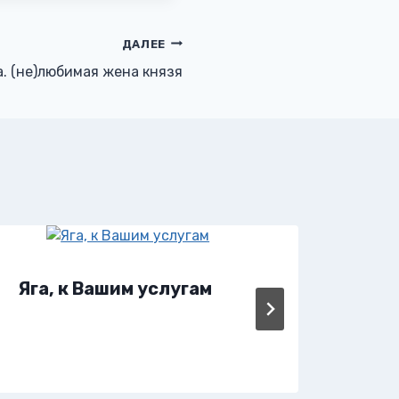
ДАЛЕЕ
. (не)любимая жена князя
Яга, к Вашим услугам
Яга