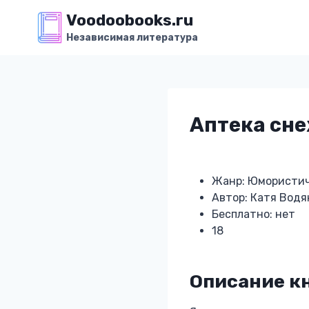
Перейти
Voodoobooks.ru
к
Независимая литература
содержимому
Аптека сне
Жанр: Юмористич
Автор: Катя Водя
Бесплатно: нет
18
Описание к