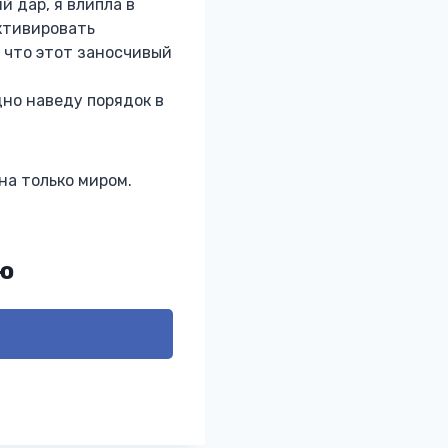
й дар, я влипла в
ктивировать
, что этот заносчивый
но наведу порядок в
на только миром.
ю